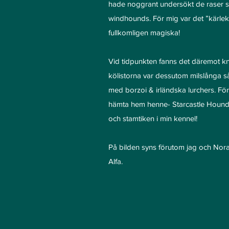
hade noggrant undersökt de raser s
windhounds. För mig var det ”kärlek 
fullkomligen magiska!
Vid tidpunkten fanns det däremot kna
kölistorna var dessutom milslånga s
med borzoi & irländska lurchers. Förs
hämta hem henne- Starcastle Hounds
och stamtiken i min kennel!
På bilden syns förutom jag och Nora
Alfa.