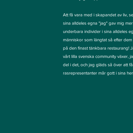
Att få vara med i skapandet av liv, 
sina alldeles egna "jag" gav mig me
underbara individer i sina alldeles
människor som längtat så efter dem ä
på den finast tänkbara restaurang! Jag
vårt lilla svenska community växer, ja
del i det, och jag gläds så över att 
rasrepresentanter mår gott i sina h