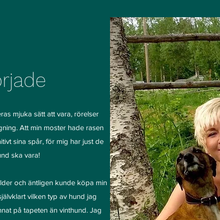
örjade
ras mjuka sätt att vara, rörelser
ängning. Att min moster hade rasen
ivt sina spår, för mig har just de
und ska vara!
 ålder och äntligen kunde köpa min
självklart vilken typ av hund jag
 annat på tapeten än vinthund. Jag