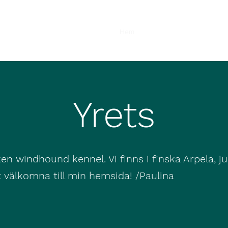
Hem
Om oss
Våra Hundar
Yrets
en windhound kennel. Vi finns i finska Arpela, j
 välkomna till min hemsida! /Paulina