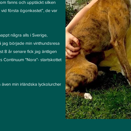
om fanns och upptäckt silken
vid första ögonkastet”, de var
ppt några alls i Sverige,
å jag började min vinthundsresa
t 8 år senare fick jag äntligen
 Continuum "Nora"- startskottet
 även min irländska lyckolurcher