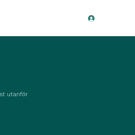
Logga in
Valpkullar
Om Silken Windhounds
ust utanför