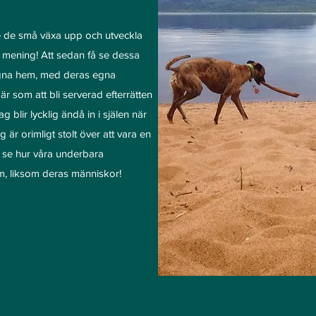
se de små växa upp och utveckla
r mening! Att sedan få se dessa
 egna hem, med deras egna
r som att bli serverad efterrätten
 blir lycklig ändå in i själen när
g är orimligt stolt över att vara en
få se hur våra underbara
em, liksom deras människor!