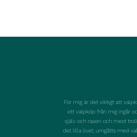
Yrets
För mig är det viktigt att val
ett valpköp från mig ingår o
själv och rasen och mest trol
det lilla livet, umgåtts med v