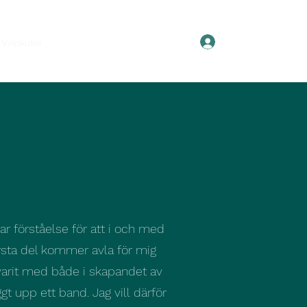
Logga in
Valpkullar
Om Silken Windhounds
ar förståelse för att i och med
örsta del kommer avla för mig
 varit med både i skapandet av
t upp ett band. Jag vill därför