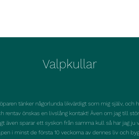
Hem
Om oss
Våra Hundar
Valpkullar
pköparen tänker någorlunda likvärdigt som mig själv, och h
ch rentav önskas en livslång kontakt! Även om jag till st
igt även sparar ett syskon från samma kull så har jag ju
alpen i minst de första 10 veckorna av dennes liv och bygg